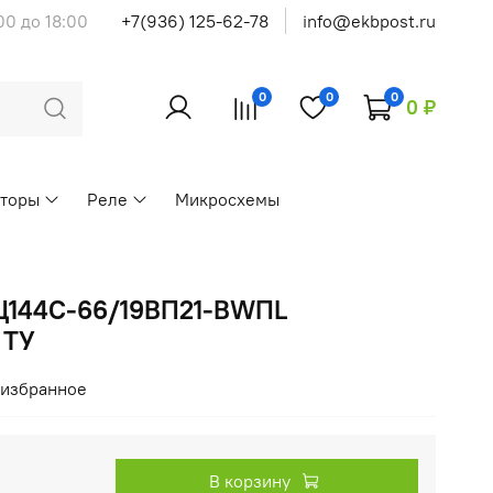
00 до 18:00
+7(936) 125-62-78
info@ekbpost.ru
0
0
0
0 ₽
кторы
Реле
Микросхемы
Ц144С-66/19ВП21-BWПL
 ТУ
 избранное
В корзину