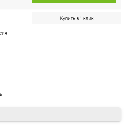
Купить в 1 клик
сия
ь