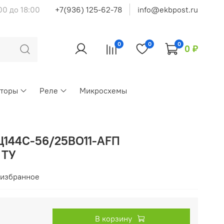
00 до 18:00
+7(936) 125-62-78
info@ekbpost.ru
0
0
0
0 ₽
кторы
Реле
Микросхемы
Ц144С-56/25ВО11-АFП
 ТУ
 избранное
В корзину