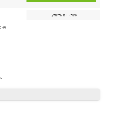
Купить в 1 клик
сия
ь