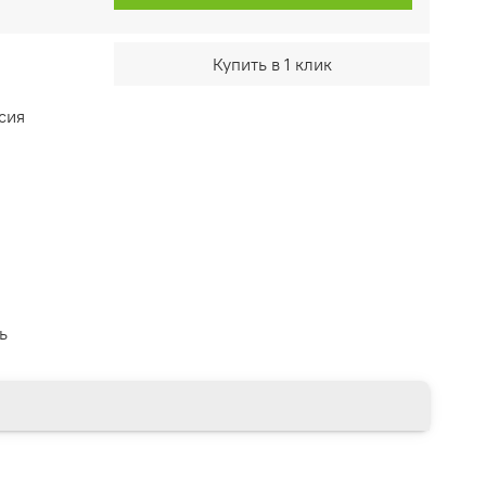
Купить в 1 клик
сия
ь