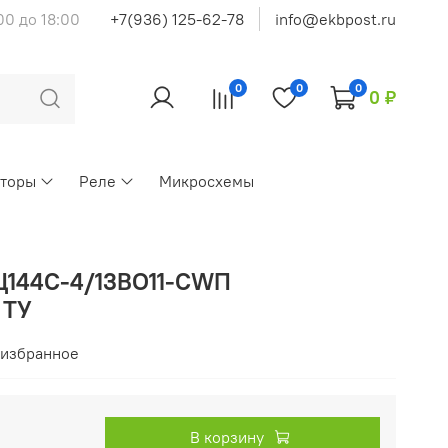
00 до 18:00
+7(936) 125-62-78
info@ekbpost.ru
0
0
0
0 ₽
кторы
Реле
Микросхемы
Ц144С-4/13ВО11-CWП
 ТУ
 избранное
В корзину