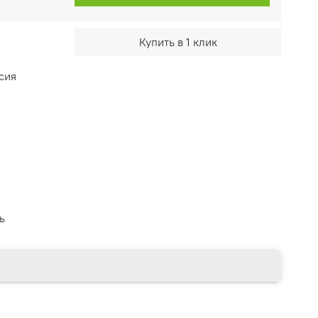
Купить в 1 клик
сия
ь