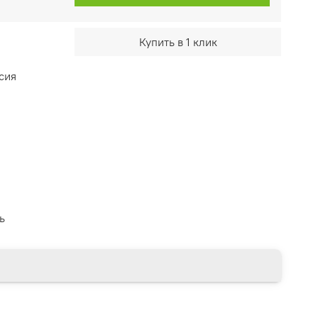
Купить в 1 клик
сия
ь