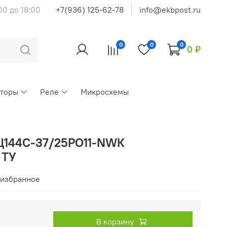
00 до 18:00
+7(936) 125-62-78
info@ekbpost.ru
0
0
0
0 ₽
кторы
Реле
Микросхемы
Ц144С-37/25РО11-NWК
 ТУ
 избранное
В корзину