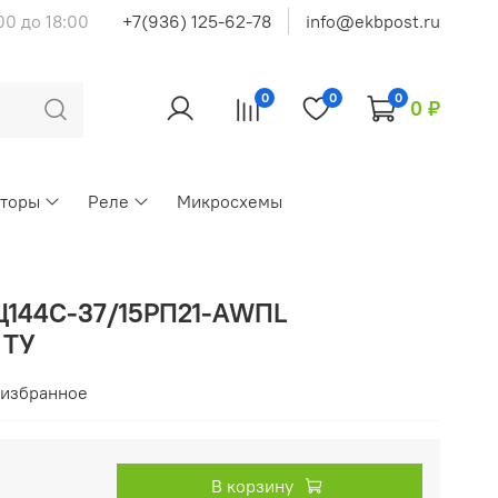
00 до 18:00
+7(936) 125-62-78
info@ekbpost.ru
0
0
0
0 ₽
кторы
Реле
Микросхемы
Ц144С-37/15РП21-AWПL
 ТУ
 избранное
В корзину