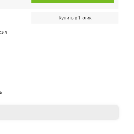
Купить в 1 клик
сия
ь