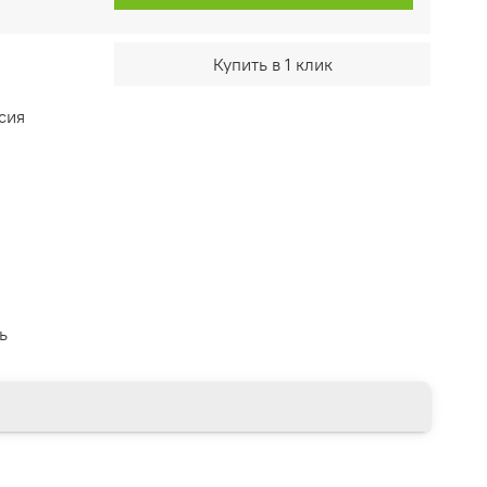
Купить в 1 клик
сия
ь