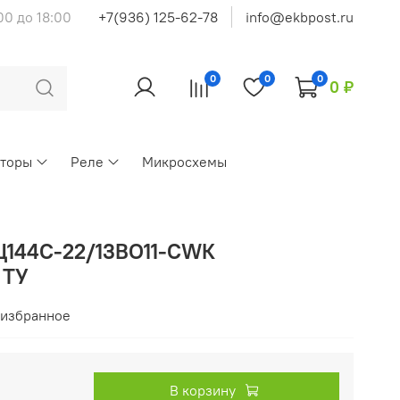
00 до 18:00
+7(936) 125-62-78
info@ekbpost.ru
0
0
0
0 ₽
кторы
Реле
Микросхемы
Ц144С-22/13ВО11-CWК
 ТУ
 избранное
В корзину