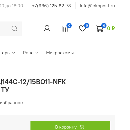
00 до 18:00
+7(936) 125-62-78
info@ekbpost.ru
0
0
0
0 ₽
кторы
Реле
Микросхемы
144С-12/15ВО11-NFК
 ТУ
 избранное
В корзину