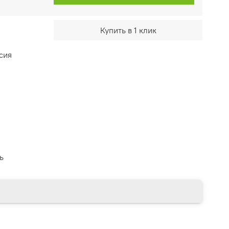
Купить в 1 клик
сия
ь