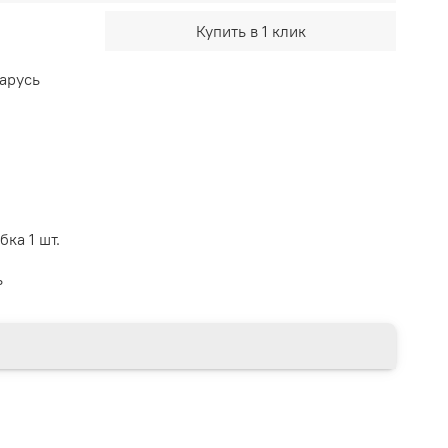
Купить в 1 клик
арусь
бка 1 шт.
ь