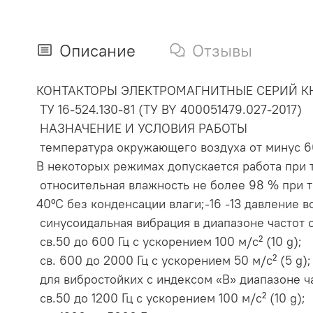
Описание
Отзывы
КОНТАКТОРЫ ЭЛЕКТРОМАГНИТНЫЕ СЕРИЙ КН
ТУ 16-524.130-81 (ТУ BY 400051479.027-2017)
НАЗНАЧЕНИЕ И УСЛОВИЯ РАБОТЫ
температура окружающего воздуха от минус 60
В некоторых режимах допускается работа при т
относительная влажность не более 98 % при 
40ºС без конденсации влаги;-16 -13 давление воз
синусоидальная вибрация в диапазоне частот о
св.50 до 600 Гц с ускорением 100 м/с² (10 g);
св. 600 до 2000 Гц с ускорением 50 м/с² (5 g);
для вибростойких с индексом «В» диапазоне ча
св.50 до 1200 Гц с ускорением 100 м/с² (10 g);