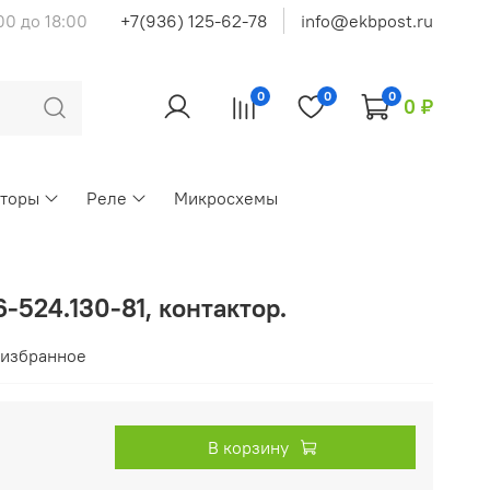
00 до 18:00
+7(936) 125-62-78
info@ekbpost.ru
0
0
0
0 ₽
кторы
Реле
Микросхемы
-524.130-81, контактор.
 избранное
В корзину